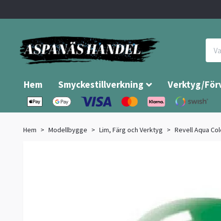
Hem
Smyckestillverkning
Verktyg/För
Hem
Modellbygge
Lim, Färg och Verktyg
Revell Aqua Col