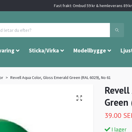
Fast frakt: Ombud 59 kr & hemleverans 89 kr 
varing
Sticka/Virka
Modellbygge
Ljus
or
Revell Aqua Color, Gloss Emerald Green (RAL 6029), No 61
Revell
Green 
39.00 SE
I lager