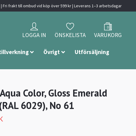
| Fri frakt till ombud vid köp över 599 kr | Leverans 1–3 arbetsdagar
0
LOGGA IN
ÖNSKELISTA
VARUKORG
tillverkning
Övrigt
Utförsäljning
 Aqua Color, Gloss Emerald
(RAL 6029), No 61
K