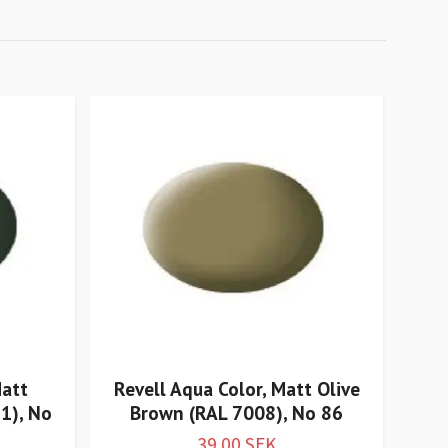
Matt
Revell Aqua Color, Matt Olive
R
1), No
Brown (RAL 7008), No 86
39.00 SEK