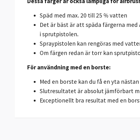
Dessa färger är också lämpliga för airbrus
Späd med max. 20 till 25 % vatten
Det är bäst är att späda färgerna med 
i sprutpistolen.
Spraypistolen kan rengöras med vatten
Om färgen redan är torr kan sprutpisto
För användning med en borste:
Med en borste kan du få en yta nästan 
Slutresultatet är absolut jämförbart m
Exceptionellt bra resultat med en bors