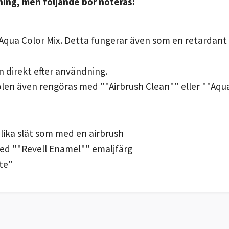
hing, men följande bör noteras:
Aqua Color Mix. Detta fungerar även som en retardant 
 direkt efter användning.
len även rengöras med ""Airbrush Clean"" eller ""Aqua
lika slät som med en airbrush
ed ""Revell
Enamel"" emaljfärg
te"