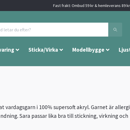
Fast frakt: Ombud 59 kr & hemleverans 89 kr 
varing
Sticka/Virka
Modellbygge
Ljus
at vardagsgarn i 100% supersoft akryl. Garnet är allergi
ndning. Sara passar lika bra till stickning, virkning oc