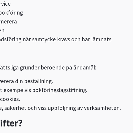
rvice
 bokföring
umerera
en
adsföring när samtycke krävs och har lämnats
rättsliga grunder beroende på ändamål:
erera din beställning.
gt exempelvis bokföringslagstiftning.
 cookies.
e, säkerhet och viss uppföljning av verksamheten.
ifter?