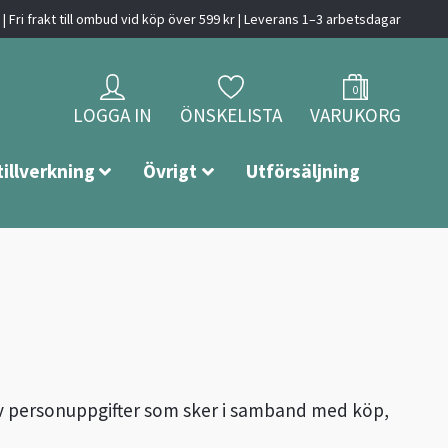
| Fri frakt till ombud vid köp över 599 kr | Leverans 1–3 arbetsdagar
0
LOGGA IN
ÖNSKELISTA
VARUKORG
tillverkning
Övrigt
Utförsäljning
av personuppgifter som sker i samband med köp,