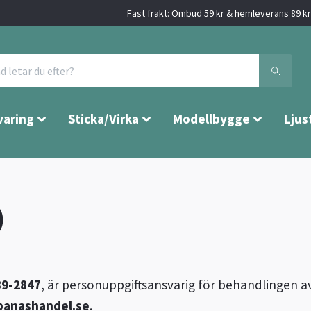
Fast frakt: Ombud 59 kr & hemleverans 89 kr 
varing
Sticka/Virka
Modellbygge
Ljus
)
89-2847
, är personuppgiftsansvarig för behandlingen 
panashandel.se
.