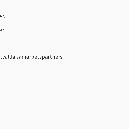
er.
ke.
utvalda samarbetspartners.