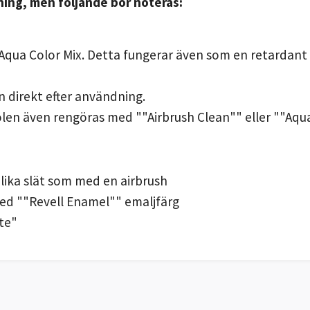
hing, men följande bör noteras:
Aqua Color Mix. Detta fungerar även som en retardant 
 direkt efter användning.
len även rengöras med ""Airbrush Clean"" eller ""Aqua
lika slät som med en airbrush
ed ""Revell
Enamel"" emaljfärg
te"