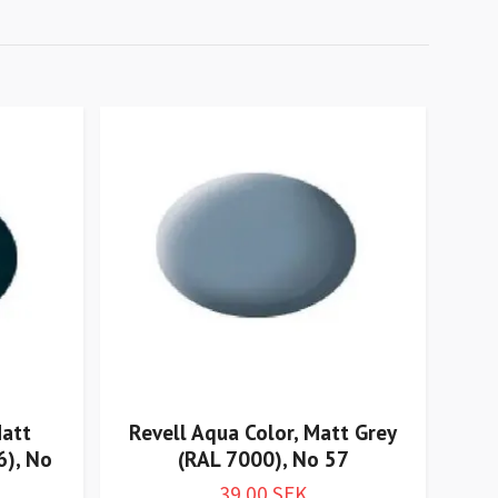
Matt
Revell Aqua Color, Matt Grey
Rev
6), No
(RAL 7000), No 57
39.00 SEK