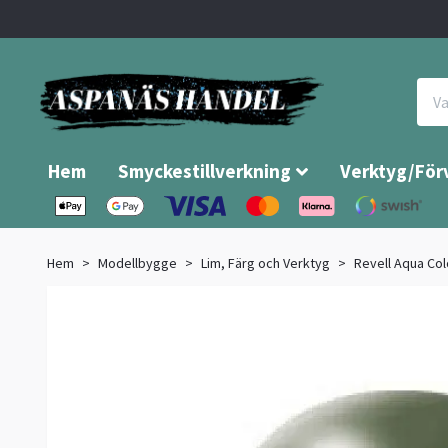
Hem
Smyckestillverkning
Verktyg/För
Hem
Modellbygge
Lim, Färg och Verktyg
Revell Aqua Col