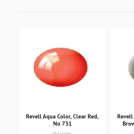
Revell Aqua Color, Clear Red,
Revell
No 731
Brow
Slut i lager