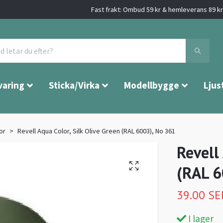
Fast frakt: Ombud 59 kr & hemleverans 89 kr 
varing
Sticka/Virka
Modellbygge
Ljus
or
Revell Aqua Color, Silk Olive Green (RAL 6003), No 361
Revell
(RAL 6
39.00 SE
I lager