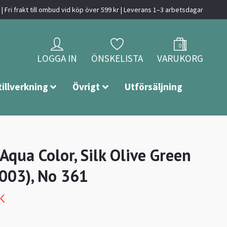
| Fri frakt till ombud vid köp över 599 kr | Leverans 1–3 arbetsdagar
0
LOGGA IN
ÖNSKELISTA
VARUKORG
tillverkning
Övrigt
Utförsäljning
 Aqua Color, Silk Olive Green
003), No 361
K