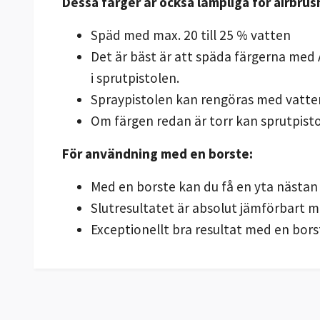
Dessa färger är också lämpliga för airbrus
Späd med max. 20 till 25 % vatten
Det är bäst är att späda färgerna med 
i sprutpistolen.
Spraypistolen kan rengöras med vatten
Om färgen redan är torr kan sprutpisto
För användning med en borste:
Med en borste kan du få en yta nästan 
Slutresultatet är absolut jämförbart m
Exceptionellt bra resultat med en bors