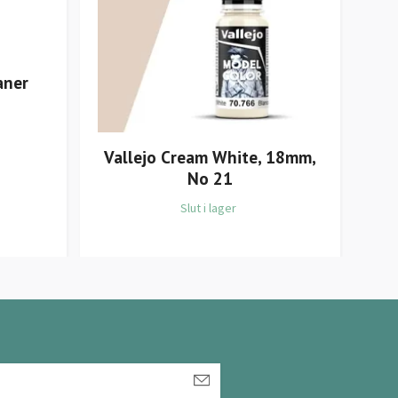
aner
Vallejo Cream White, 18mm,
V
No 21
Slut i lager