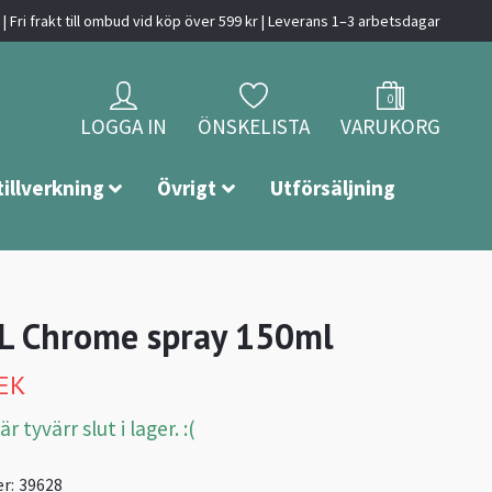
| Fri frakt till ombud vid köp över 599 kr | Leverans 1–3 arbetsdagar
0
LOGGA IN
ÖNSKELISTA
VARUKORG
tillverkning
Övrigt
Utförsäljning
L Chrome spray 150ml
SEK
 tyvärr slut i lager. :(
r:
39628