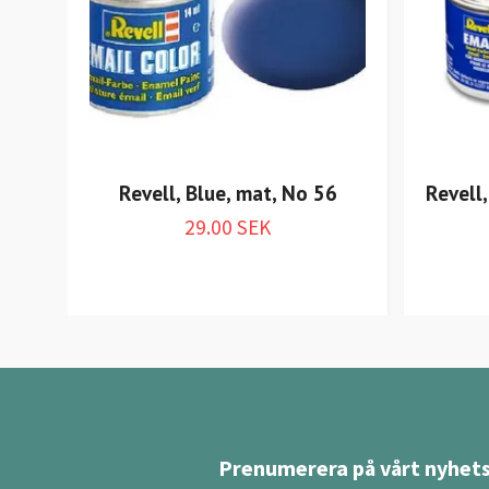
Revell, Blue, mat, No 56
Revell
29.00 SEK
Prenumerera på vårt nyhets