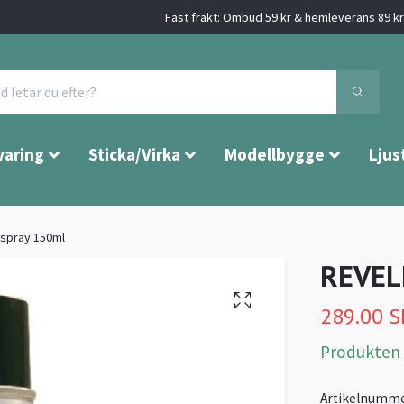
Fast frakt: Ombud 59 kr & hemleverans 89 kr 
varing
Sticka/Virka
Modellbygge
Ljus
spray 150ml
REVEL
289.00 
Produkten är
Artikelnumme