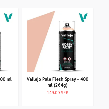
400 ml
Vallejo Pale Flesh Spray – 400
Val
ml (264g)
149.00 SEK