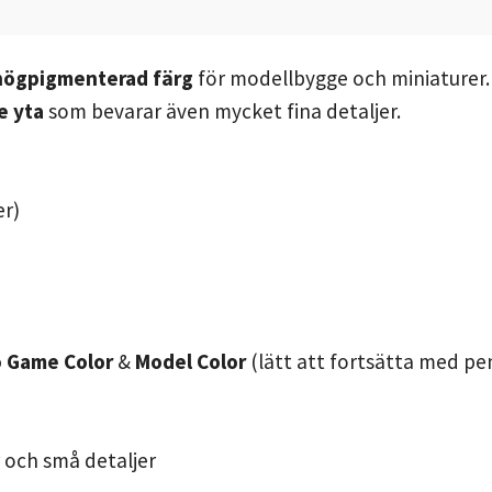
högpigmenterad färg
för modellbygge och miniaturer.
e yta
som bevarar även mycket fina detaljer.
er)
o Game Color
&
Model Color
(lätt att fortsätta med pe
r och små detaljer