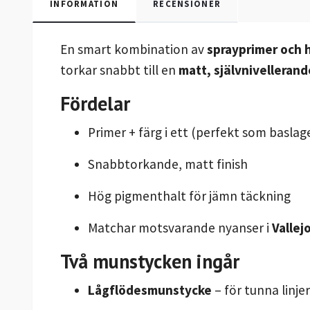
INFORMATION
RECENSIONER
En smart kombination av
sprayprimer och 
torkar snabbt till en
matt, självnivellerand
Fördelar
Primer + färg i ett (perfekt som baslag
Snabbtorkande, matt finish
Hög pigmenthalt för jämn täckning
Matchar motsvarande nyanser i
Vallej
Två munstycken ingår
Lågflödesmunstycke
– för tunna linje