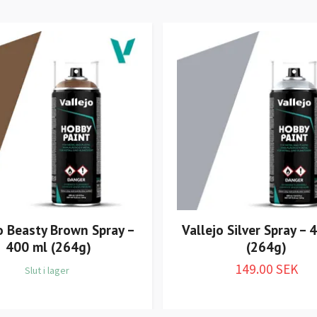
o Beasty Brown Spray –
Vallejo Silver Spray – 
400 ml (264g)
(264g)
149.00 SEK
Slut i lager