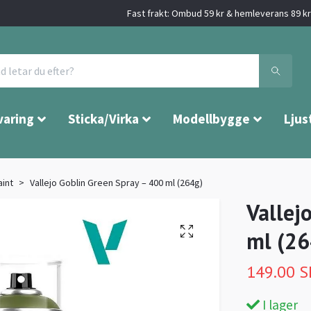
Fast frakt: Ombud 59 kr & hemleverans 89 kr 
varing
Sticka/Virka
Modellbygge
Ljus
aint
Vallejo Goblin Green Spray – 400 ml (264g)
Vallej
ml (26
149.00 
I lager