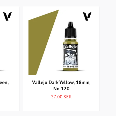
een,
Vallejo Dark Yellow, 18mm,
V
No 120
37.00 SEK