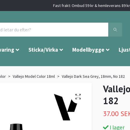
Fast frakt: Ombud 59 kr & hemleverans 89 kr 
varing
Sticka/Virka
Modellbygge
Ljus
olor
Vallejo Model Color 18ml
Vallejo Dark Sea Grey, 18mm, No 182
Vallej
182
37.00 SE
I lager