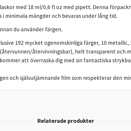
flaskor med 18 ml/0,6 fl oz med pipett. Denna förpack
s i minimala mängder och bevaras under lång tid.
innan du använder färgen.
nklusive 192 mycket ogenomskinliga färger, 10 metallic
 (återvunnen/återvinningsbar), helt transparent och m
 kommer att överraska dig med sin fantastiska strykb
en och självutjämnande film som respekterar den mins