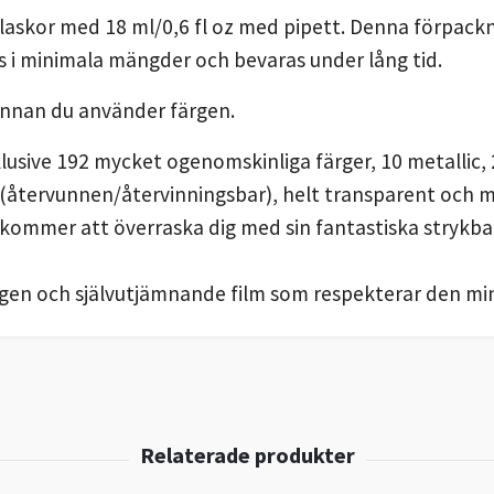
flaskor med 18 ml/0,6 fl oz med pipett. Denna förpack
s i minimala mängder och bevaras under lång tid.
innan du använder färgen.
nklusive 192 mycket ogenomskinliga färger, 10 metallic
 (återvunnen/återvinningsbar), helt transparent och m
 kommer att överraska dig med sin fantastiska strykb
en och självutjämnande film som respekterar den mins