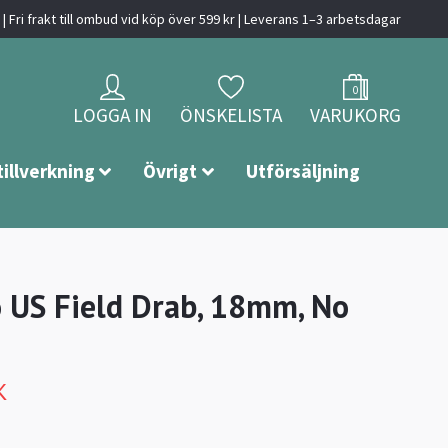
| Fri frakt till ombud vid köp över 599 kr | Leverans 1–3 arbetsdagar
0
LOGGA IN
ÖNSKELISTA
VARUKORG
tillverkning
Övrigt
Utförsäljning
o US Field Drab, 18mm, No
K