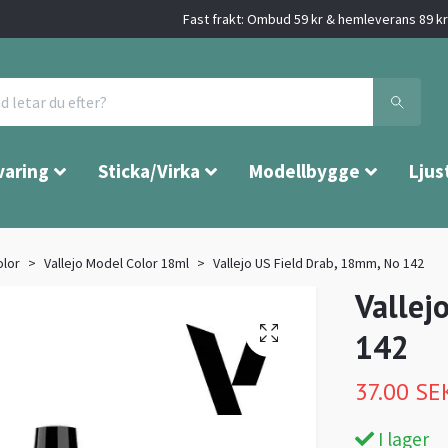
Fast frakt: Ombud 59 kr & hemleverans 89 kr 
varing
Sticka/Virka
Modellbygge
Ljus
olor
Vallejo Model Color 18ml
Vallejo US Field Drab, 18mm, No 142
Vallej
142
37.00 SE
I lager