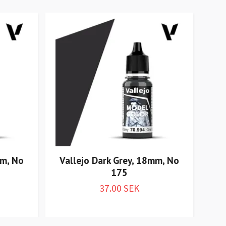
mm, No
Vallejo Dark Grey, 18mm, No
Va
175
37.00 SEK