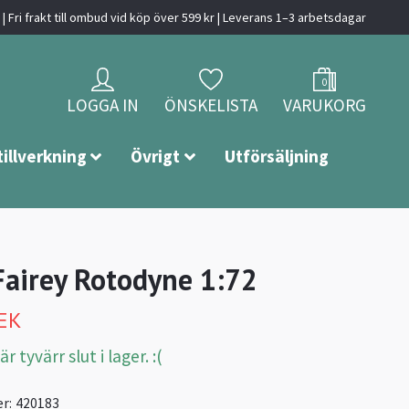
| Fri frakt till ombud vid köp över 599 kr | Leverans 1–3 arbetsdagar
0
LOGGA IN
ÖNSKELISTA
VARUKORG
tillverkning
Övrigt
Utförsäljning
 Fairey Rotodyne 1:72
SEK
 tyvärr slut i lager. :(
r:
420183