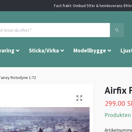
Fast frakt: Ombud 59 kr & hemleverans 89 kr 
varing
Sticka/Virka
Modellbygge
Ljus
 Fairey Rotodyne 1:72
Airfix
299.00 
Produkten är
Artikelnumme