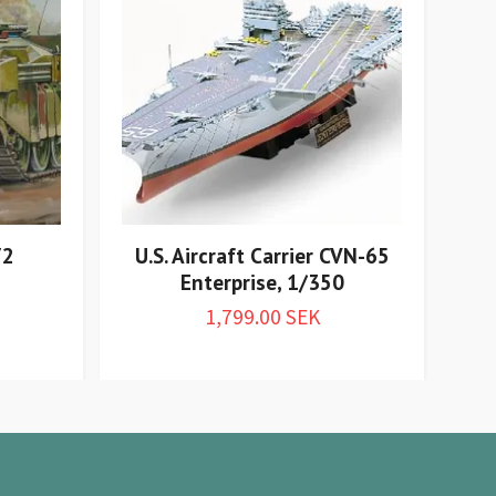
A
72
U.S. Aircraft Carrier CVN-65
Enterprise, 1/350
1,799.00 SEK