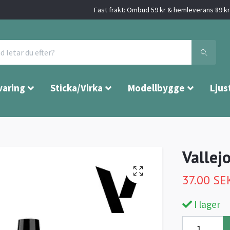
Fast frakt: Ombud 59 kr & hemleverans 89 kr 
varing
Sticka/Virka
Modellbygge
Ljus
Vallej
37.00 SE
I lager