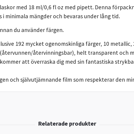
flaskor med 18 ml/0,6 fl oz med pipett. Denna förpack
s i minimala mängder och bevaras under lång tid.
innan du använder färgen.
nklusive 192 mycket ogenomskinliga färger, 10 metallic
 (återvunnen/återvinningsbar), helt transparent och m
 kommer att överraska dig med sin fantastiska strykb
en och självutjämnande film som respekterar den mins