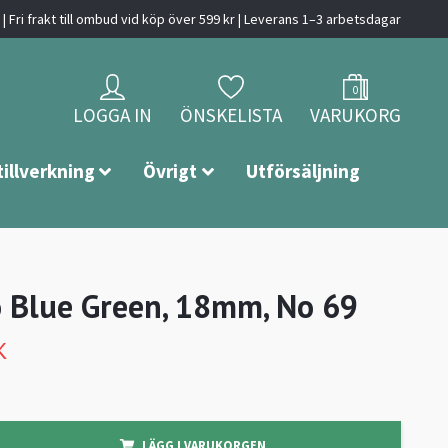
| Fri frakt till ombud vid köp över 599 kr | Leverans 1–3 arbetsdagar
0
LOGGA IN
ÖNSKELISTA
VARUKORG
tillverkning
Övrigt
Utförsäljning
o Blue Green, 18mm, No 69
K
LÄGG I VARUKORGEN