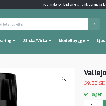
Fast frakt: Ombud 59 kr & hemleverans 89 kr 
varing
Sticka/Virka
Modellbygge
Ljus
Vallej
59.00 SE
I lager