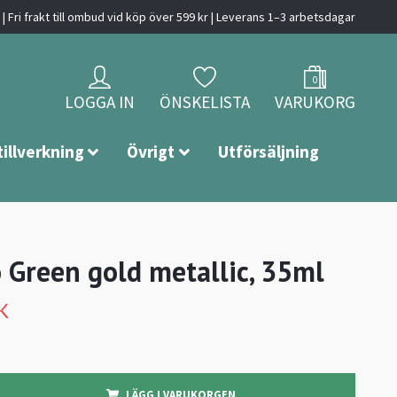
| Fri frakt till ombud vid köp över 599 kr | Leverans 1–3 arbetsdagar
0
LOGGA IN
ÖNSKELISTA
VARUKORG
tillverkning
Övrigt
Utförsäljning
o Green gold metallic, 35ml
K
LÄGG I VARUKORGEN