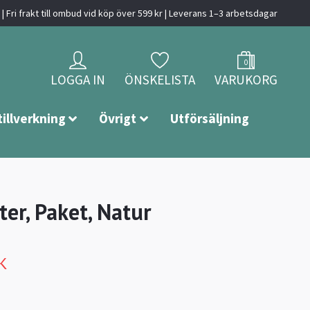
| Fri frakt till ombud vid köp över 599 kr | Leverans 1–3 arbetsdagar
0
LOGGA IN
ÖNSKELISTA
VARUKORG
tillverkning
Övrigt
Utförsäljning
ter, Paket, Natur
K