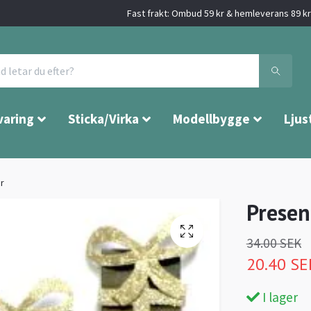
Fast frakt: Ombud 59 kr & hemleverans 89 kr 
varing
Sticka/Virka
Modellbygge
Ljus
r
Presen
34.00 SEK
20.40 SE
I lager