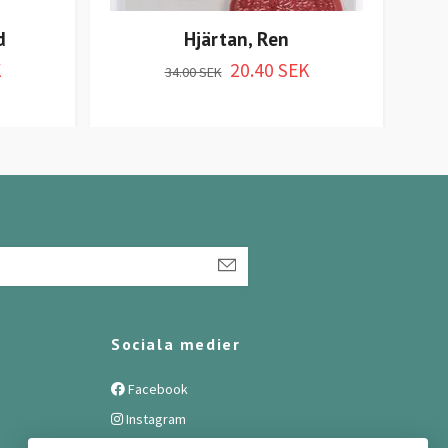
d
Hjärtan, Ren
S
K
20.40 SEK
34.00 SEK
Sociala medier
Facebook
Instagram