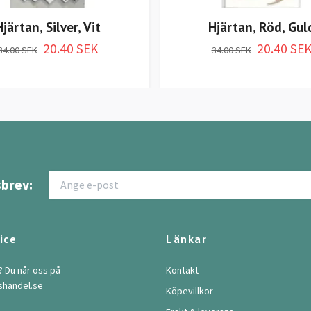
Hjärtan, Silver, Vit
Hjärtan, Röd, Gul
20.40 SEK
20.40 SE
34.00 SEK
34.00 SEK
brev:
ice
Länkar
? Du når oss på
Kontakt
shandel.se
Köpevillkor