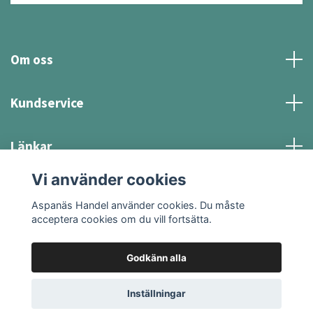
Om oss
Kundservice
Länkar
Vi använder cookies
Sociala medier
Aspanäs Handel använder cookies. Du måste
acceptera cookies om du vill fortsätta.
Godkänn alla
© 2026 Aspanäs Handel
Inställningar