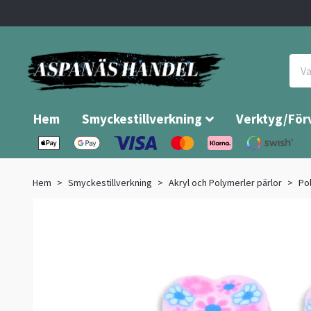
Hem
Smyckestillverkning
Verktyg/För
Hem
Smyckestillverkning
Akryl och Polymerler pärlor
Po