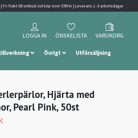
| Fri frakt till ombud vid köp över 599 kr | Leverans 1–3 arbetsdagar
0
LOGGA IN
ÖNSKELISTA
VARUKORG
tillverkning
Övrigt
Utförsäljning
rlerpärlor, Hjärta med
r, Pearl Pink, 50st
K