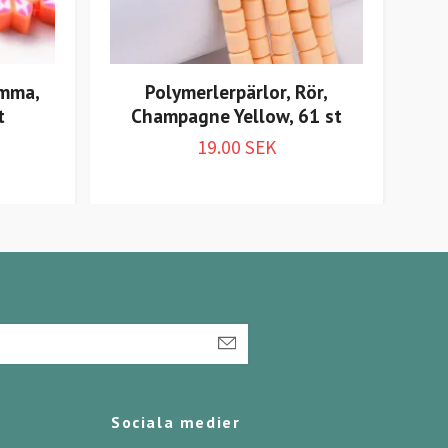
omma,
Polymerlerpärlor, Rör,
Po
t
Champagne Yellow, 61 st
Yan
19.00 SEK
Sociala medier