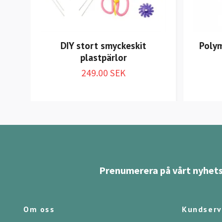
DIY stort smyckeskit
Polym
plastpärlor
249.00 SEK
Prenumerera på vårt nyhets
Om oss
Kundserv