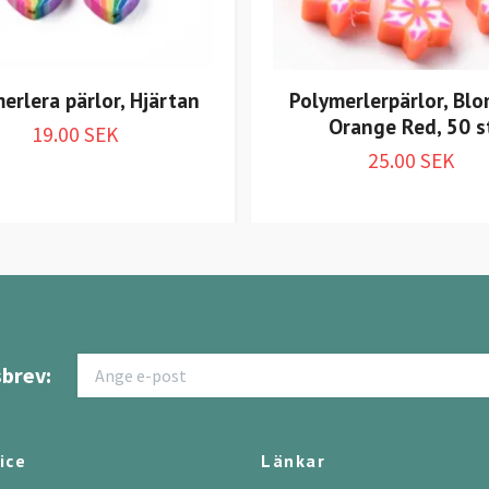
erlera pärlor, Hjärtan
Polymerlerpärlor, Bl
Orange Red, 50 s
19.00 SEK
25.00 SEK
brev:
ice
Länkar