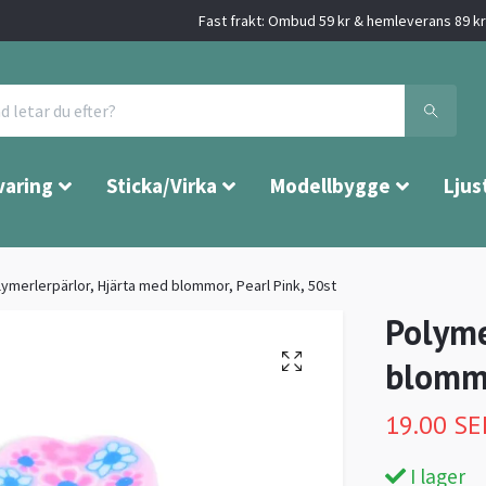
Fast frakt: Ombud 59 kr & hemleverans 89 kr 
varing
Sticka/Virka
Modellbygge
Ljus
lymerlerpärlor, Hjärta med blommor, Pearl Pink, 50st
Polyme
blommo
19.00 SE
I lager