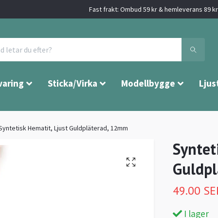
Fast frakt: Ombud 59 kr & hemleverans 89 kr 
varing
Sticka/Virka
Modellbygge
Ljus
Syntetisk Hematit, Ljust Guldpläterad, 12mm
Syntet
Guldp
49.00 SE
I lager