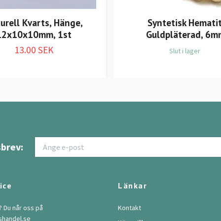
urell Kvarts, Hänge,
Syntetisk Hematit
12x10x10mm, 1st
Guldpläterad, 6m
13.00 SEK
Slut i lager
brev:
ice
Länkar
? Du når oss på
Kontakt
shandel.se