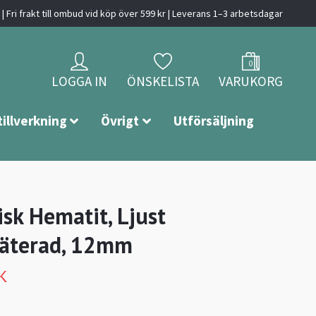
| Fri frakt till ombud vid köp över 599 kr | Leverans 1–3 arbetsdagar
0
LOGGA IN
ÖNSKELISTA
VARUKORG
tillverkning
Övrigt
Utförsäljning
isk Hematit, Ljust
läterad, 12mm
K