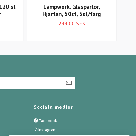
120 st
Lampwork, Glaspärlor,
r
Hjärtan, 50st, 5st/färg
Bl
299.00 SEK
Sociala medier
Facebook
Instagram