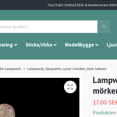
Fast frakt: Ombud 59 kr & hemleverans 89 kr 
varing
Sticka/Virka
Modellbygge
Ljus
rlor Lampwork
Lampwork, Glaspärlor, Lyser i mörker, Dark Salmon
Lampwo
mörker
17.00 SE
Produkten är