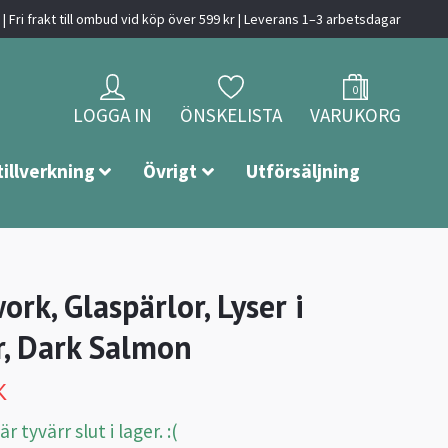
| Fri frakt till ombud vid köp över 599 kr | Leverans 1–3 arbetsdagar
0
LOGGA IN
ÖNSKELISTA
VARUKORG
tillverkning
Övrigt
Utförsäljning
rk, Glaspärlor, Lyser i
, Dark Salmon
K
 tyvärr slut i lager. :(