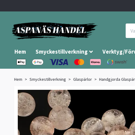
Hem
Smyckestillverkning
Verktyg/För
Hem
Smyckestillverkning
Glaspärlor
Handgjorda Glaspä