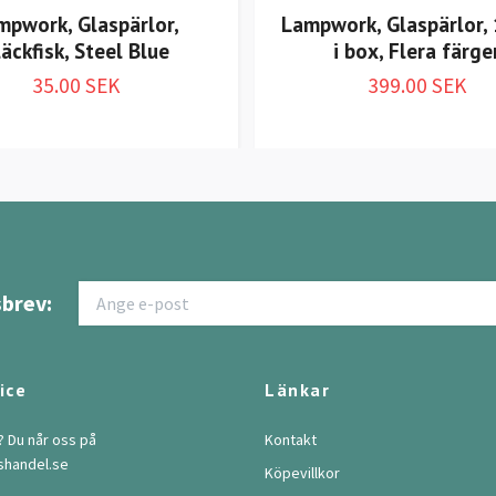
mpwork, Glaspärlor,
Lampwork, Glaspärlor, 
läckfisk, Steel Blue
i box, Flera färge
35.00 SEK
399.00 SEK
brev:
ice
Länkar
? Du når oss på
Kontakt
shandel.se
Köpevillkor