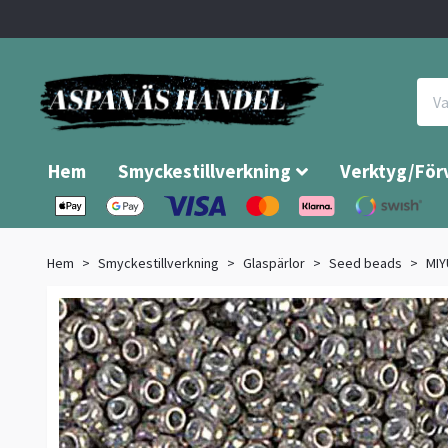
Hem
Smyckestillverkning
Verktyg/För
Hem
Smyckestillverkning
Glaspärlor
Seed beads
MIY