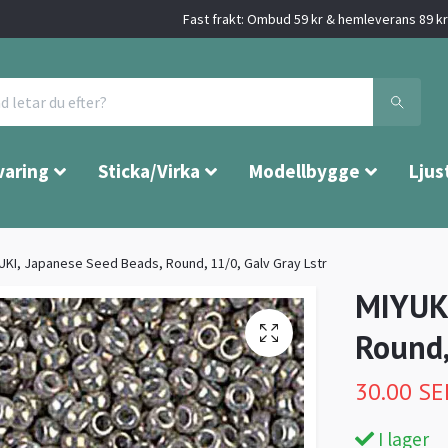
Fast frakt: Ombud 59 kr & hemleverans 89 kr 
varing
Sticka/Virka
Modellbygge
Ljus
UKI, Japanese Seed Beads, Round, 11/0, Galv Gray Lstr
MIYUKI
Round,
30.00 SE
I lager