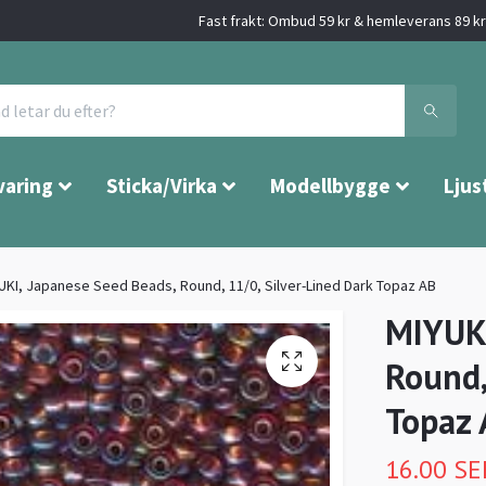
Fast frakt: Ombud 59 kr & hemleverans 89 kr 
varing
Sticka/Virka
Modellbygge
Ljus
UKI, Japanese Seed Beads, Round, 11/0, Silver-Lined Dark Topaz AB
MIYUKI
Round,
Topaz 
16.00 SE