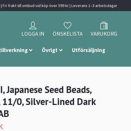
| Fri frakt till ombud vid köp över 599 kr | Leverans 1–3 arbetsdagar
0
LOGGA IN
ÖNSKELISTA
VARUKORG
tillverkning
Övrigt
Utförsäljning
, Japanese Seed Beads,
 11/0, Silver-Lined Dark
AB
K