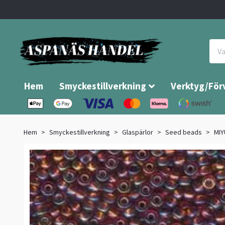
Hem
Smyckestillverkning
Verktyg/För
Hem
Smyckestillverkning
Glaspärlor
Seed beads
MIY