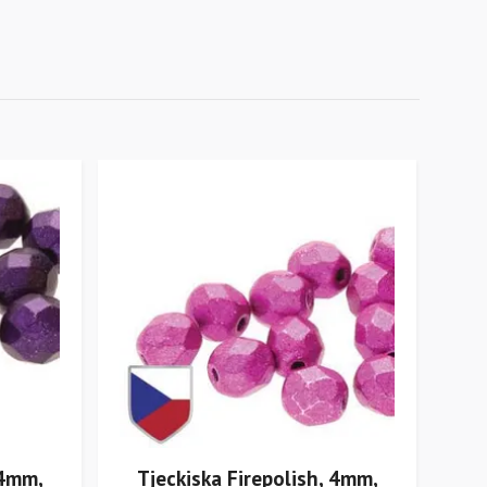
 4mm,
Tjeckiska Firepolish, 4mm,
Tje