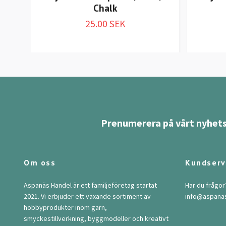
Chalk
25.00 SEK
Prenumerera på vårt nyhets
Om oss
Kundserv
Aspanäs Handel är ett familjeföretag startat
Har du frågor
2021. Vi erbjuder ett växande sortiment av
info@aspana
hobbyprodukter inom garn,
smyckestillverkning, byggmodeller och kreativt