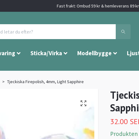
Fast frakt: Ombud 59 kr & hemleverans 89 kr 
varing
Sticka/Virka
Modellbygge
Ljus
Tjeckiska Firepolish, 4mm, Light Sapphire
Tjecki
Sapphi
32.00 SE
Produkten är