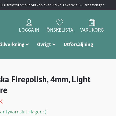
| Fri frakt till ombud vid köp över 599 kr | Leverans 1–3 arbetsdagar
0
LOGGA IN
ÖNSKELISTA
VARUKORG
tillverkning
Övrigt
Utförsäljning
ska Firepolish, 4mm, Light
re
K
 tyvärr slut i lager. :(