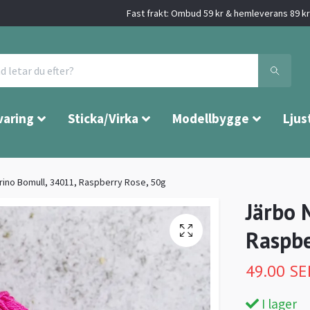
Fast frakt: Ombud 59 kr & hemleverans 89 kr 
varing
Sticka/Virka
Modellbygge
Ljus
ino Bomull, 34011, Raspberry Rose, 50g
Järbo 
Raspbe
49.00 SE
I lager