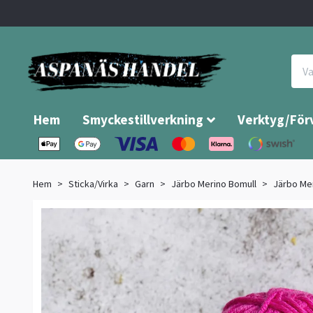
Hem
Smyckestillverkning
Verktyg/För
Hem
Sticka/Virka
Garn
Järbo Merino Bomull
Järbo Mer