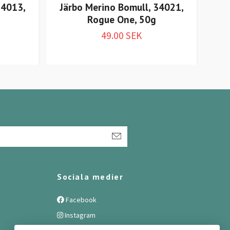
34013,
Järbo Merino Bomull, 34021,
Jä
Rogue One, 50g
49.00 SEK
Sociala medier
Facebook
Instagram