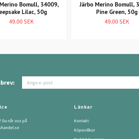
 Merino Bomull, 34009,
Järbo Merino Bomull, 
eepsake Lilac, 50g
Pine Green, 50g
49.00 SEK
49.00 SEK
brev:
ice
Länkar
? Du når oss på
Kontakt
shandel.se
Köpevillkor