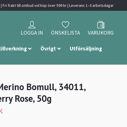
| Fri frakt till ombud vid köp över 599 kr | Leverans 1–3 arbetsdagar
0
LOGGA IN
ÖNSKELISTA
VARUKORG
tillverkning
Övrigt
Utförsäljning
Merino Bomull, 34011,
rry Rose, 50g
K