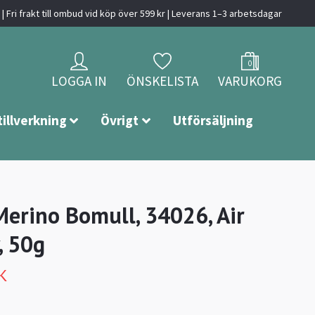
| Fri frakt till ombud vid köp över 599 kr | Leverans 1–3 arbetsdagar
0
LOGGA IN
ÖNSKELISTA
VARUKORG
tillverkning
Övrigt
Utförsäljning
Merino Bomull, 34026, Air
, 50g
K