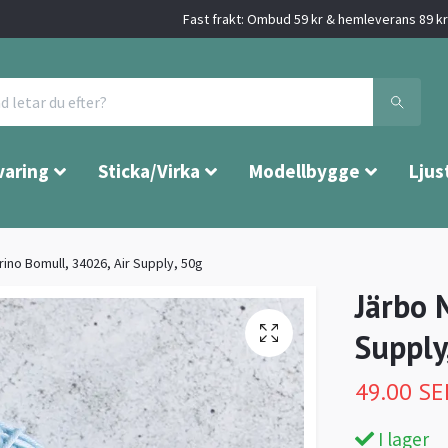
Fast frakt: Ombud 59 kr & hemleverans 89 kr 
varing
Sticka/Virka
Modellbygge
Ljus
ino Bomull, 34026, Air Supply, 50g
Järbo 
Supply
49.00 SE
I lager