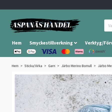
Hem
Smyckestillverkning
Verktyg/För
Hem
Sticka/Virka
Garn
Järbo Merino Bomull
Järbo Mer