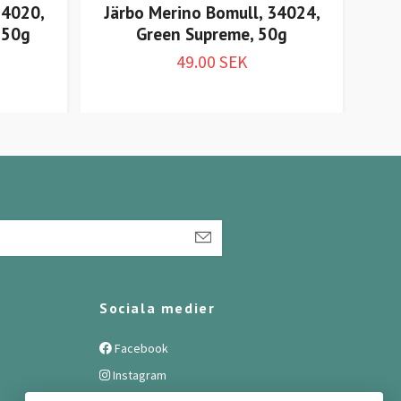
34020,
Järbo Merino Bomull, 34024,
Jä
 50g
Green Supreme, 50g
49.00 SEK
Sociala medier
Facebook
Instagram