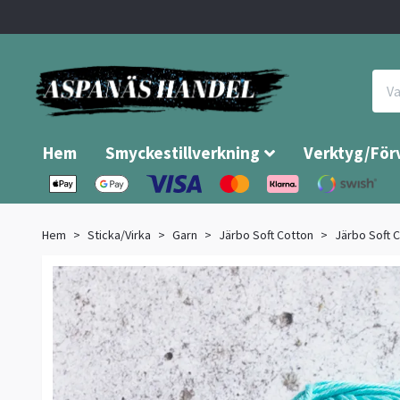
Hem
Smyckestillverkning
Verktyg/För
Hem
Sticka/Virka
Garn
Järbo Soft Cotton
Järbo Soft 