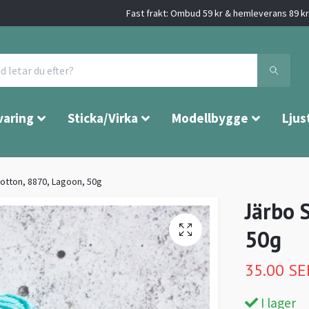
Fast frakt: Ombud 59 kr & hemleverans 89 kr 
varing
Sticka/Virka
Modellbygge
Ljus
Cotton, 8870, Lagoon, 50g
Järbo 
50g
35.00 SE
I lager