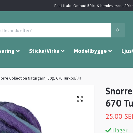
Fast frakt: Ombud 59 kr & hemleverans 89 kr 
varing
Sticka/Virka
Modellbygge
Ljus
orre Collection Naturgarn, 50g, 670 Turkos/lila
Snorre
670 Tu
25.00 SE
I lager