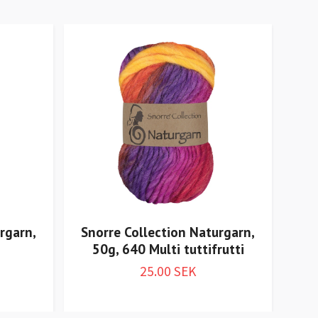
rgarn,
Snorre Collection Naturgarn,
Sn
50g, 640 Multi tuttifrutti
5
25.00 SEK