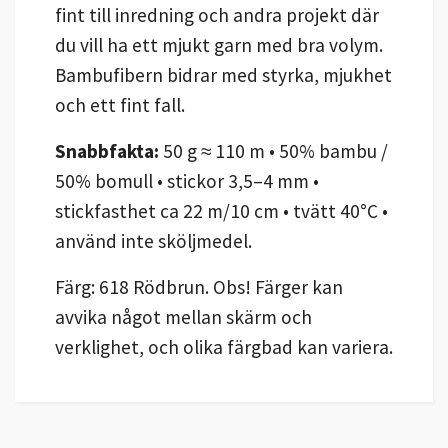
fint till inredning och andra projekt där
du vill ha ett mjukt garn med bra volym.
Bambufibern bidrar med styrka, mjukhet
och ett fint fall.
Snabbfakta:
50 g ≈ 110 m • 50% bambu /
50% bomull • stickor 3,5–4 mm •
stickfasthet ca 22 m/10 cm • tvätt 40°C •
använd inte sköljmedel.
Färg: 618 Rödbrun. Obs! Färger kan
avvika något mellan skärm och
verklighet, och olika färgbad kan variera.