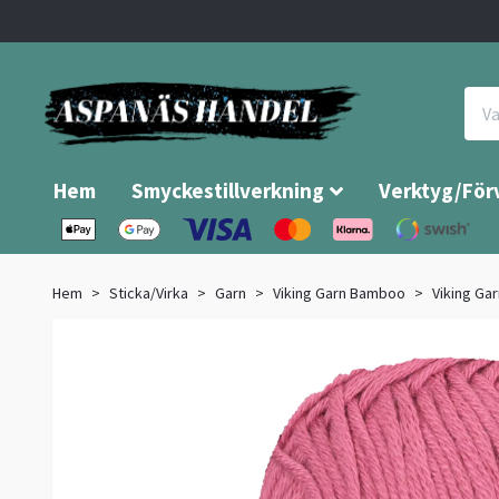
Hem
Smyckestillverkning
Verktyg/För
Hem
Sticka/Virka
Garn
Viking Garn Bamboo
Viking Ga