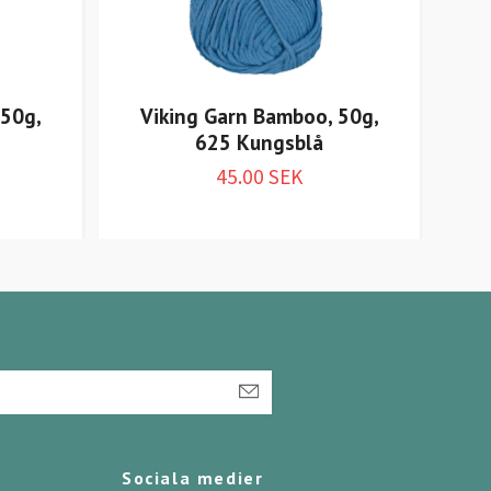
 50g,
Viking Garn Bamboo, 50g,
V
625 Kungsblå
45.00 SEK
Sociala medier