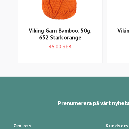
Viking Garn Bamboo, 50g,
Viki
652 Stark orange
45.00 SEK
Prenumerera på vårt nyhets
Om oss
Kundserv