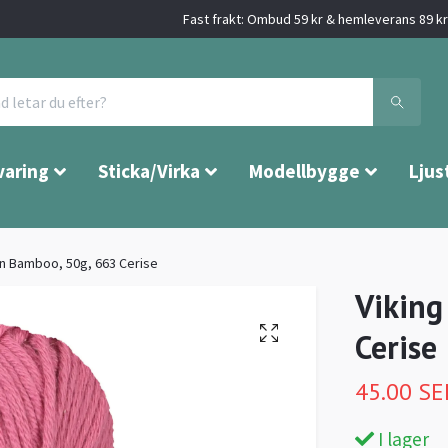
Fast frakt: Ombud 59 kr & hemleverans 89 kr 
varing
Sticka/Virka
Modellbygge
Ljus
rn Bamboo, 50g, 663 Cerise
Viking
Cerise
45.00 SE
I lager