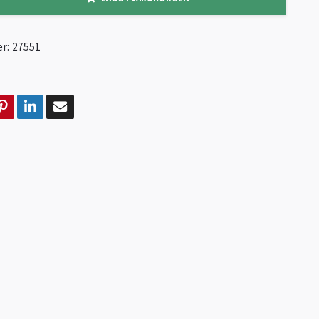
r:
27551