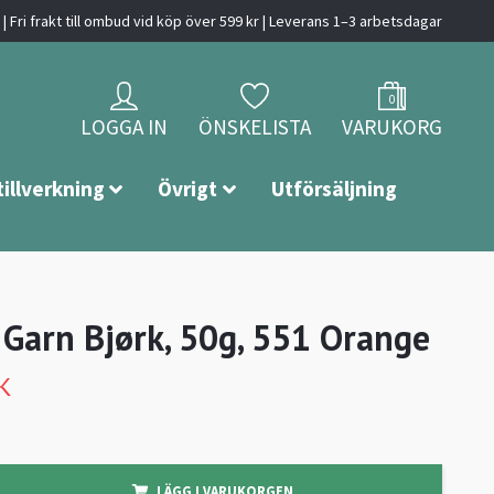
| Fri frakt till ombud vid köp över 599 kr | Leverans 1–3 arbetsdagar
0
LOGGA IN
ÖNSKELISTA
VARUKORG
tillverkning
Övrigt
Utförsäljning
 Garn Bjørk, 50g, 551 Orange
K
LÄGG I VARUKORGEN