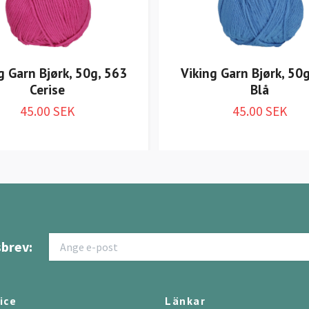
g Garn Bjørk, 50g, 563
Viking Garn Bjørk, 50
Cerise
Blå
45.00 SEK
45.00 SEK
brev:
ice
Länkar