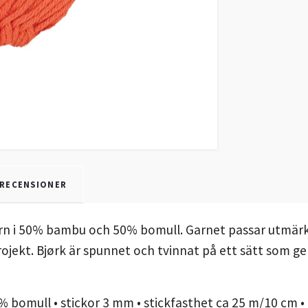
RECENSIONER
garn i 50% bambu och 50% bomull. Garnet passar utmärk
rojekt. Bjørk är spunnet och tvinnat på ett sätt som ge
 bomull • stickor 3 mm • stickfasthet ca 25 m/10 cm • 