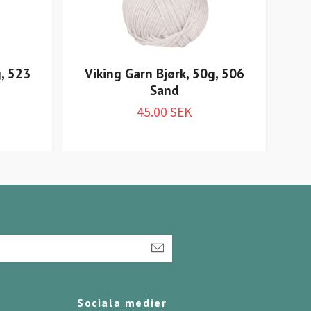
g, 523
Viking Garn Bjørk, 50g, 506
Vi
Sand
45.00 SEK
Sociala medier