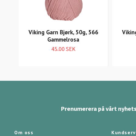
Viking Garn Bjørk, 50g, 566
Vikin
Gammelrosa
45.00 SEK
Prenumerera på vårt nyhets
Om oss
Kundserv