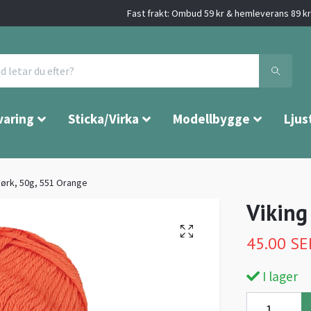
Fast frakt: Ombud 59 kr & hemleverans 89 kr 
varing
Sticka/Virka
Modellbygge
Ljus
jørk, 50g, 551 Orange
Viking
45.00 SE
I lager