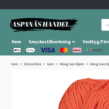
Hem
Smyckestillverkning
Verktyg/För
Hem
Sticka/Virka
Garn
Viking Garn Bjørk
Viking Garn B