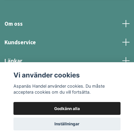
Om oss
Kundservice
Länkar
Vi använder cookies
Sociala medier
Aspanäs Handel använder cookies. Du måste
acceptera cookies om du vill fortsätta.
Godkänn alla
© 2026 Aspanäs Handel
Inställningar