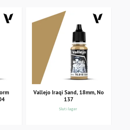
form
Vallejo Iraqi Sand, 18mm, No
Va
04
137
Slut i lager