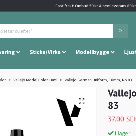
Fast frakt: Ombud 59 kr & hemleverans 89 kr 
varing
Sticka/Virka
Modellbygge
Ljus
olor
Vallejo Model Color 18ml
Vallejo German Uniform, 18mm, No 83
Vallej
83
37.00 SE
I lager