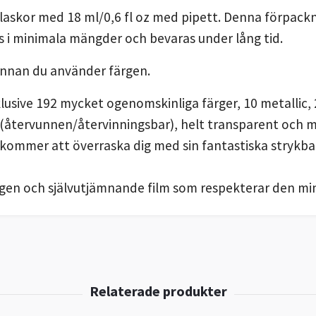
flaskor med 18 ml/0,6 fl oz med pipett. Denna förpack
s i minimala mängder och bevaras under lång tid.
innan du använder färgen.
nklusive 192 mycket ogenomskinliga färger, 10 metallic
 (återvunnen/återvinningsbar), helt transparent och m
 kommer att överraska dig med sin fantastiska strykb
en och självutjämnande film som respekterar den mins