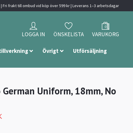
| Fri frakt till ombud vid köp över 599 kr | Leverans 1–3 arbetsdagar
0
LOGGA IN
ÖNSKELISTA
VARUKORG
tillverkning
Övrigt
Utförsäljning
o German Uniform, 18mm, No
K