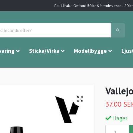
Fast frakt: Ombud 59 kr & hemleverans 89 kr 
varing
Sticka/Virka
Modellbygge
Ljus
Vallej
37.00 SE
I lager