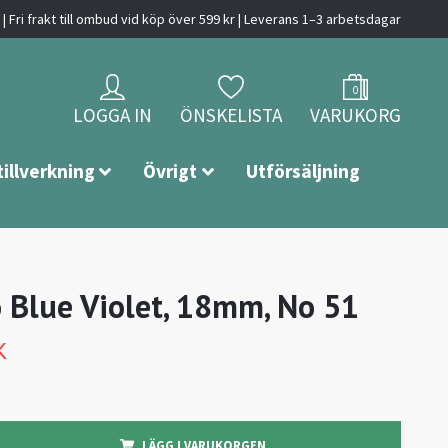
| Fri frakt till ombud vid köp över 599 kr | Leverans 1–3 arbetsdagar
0
LOGGA IN
ÖNSKELISTA
VARUKORG
tillverkning
Övrigt
Utförsäljning
o Blue Violet, 18mm, No 51
K
LÄGG I VARUKORGEN