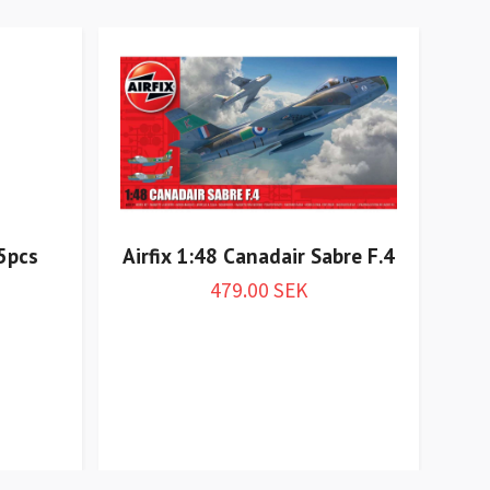
5pcs
Airfix 1:48 Canadair Sabre F.4
479.00 SEK
Va