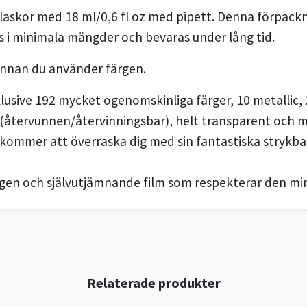
flaskor med 18 ml/0,6 fl oz med pipett. Denna förpack
s i minimala mängder och bevaras under lång tid.
innan du använder färgen.
nklusive 192 mycket ogenomskinliga färger, 10 metallic
 (återvunnen/återvinningsbar), helt transparent och m
 kommer att överraska dig med sin fantastiska strykb
en och självutjämnande film som respekterar den mins