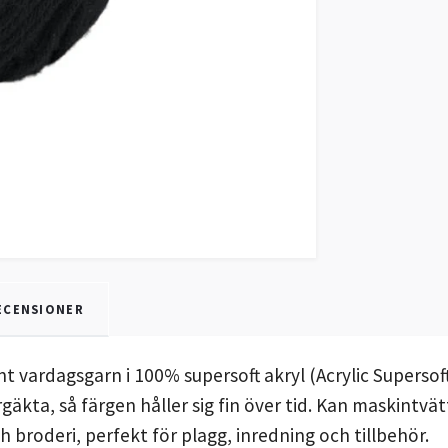
ECENSIONER
t vardagsgarn i 100% supersoft akryl (Acrylic Supersoft)
 färgäkta, så färgen håller sig fin över tid. Kan maskint
och broderi, perfekt för plagg, inredning och tillbehör.