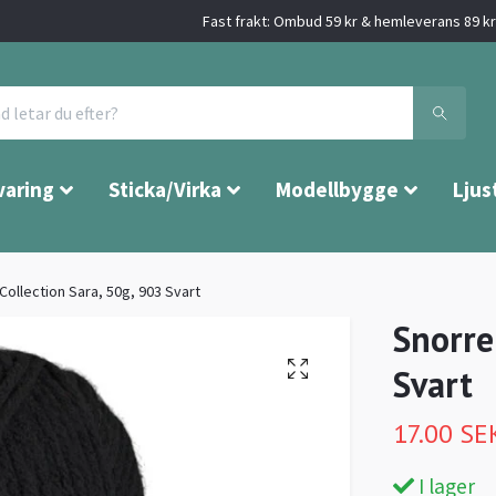
Fast frakt: Ombud 59 kr & hemleverans 89 kr 
varing
Sticka/Virka
Modellbygge
Ljus
Collection Sara, 50g, 903 Svart
Snorre
Svart
17.00 SE
I lager