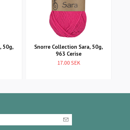
, 50g,
Snorre Collection Sara, 50g,
Sno
963 Cerise
17.00 SEK