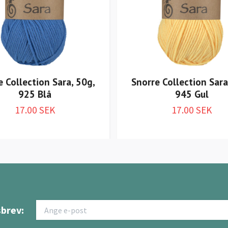
e Collection Sara, 50g,
Snorre Collection Sara
925 Blå
945 Gul
17.00 SEK
17.00 SEK
brev: