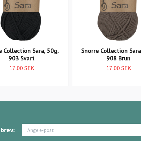
e Collection Sara, 50g,
Snorre Collection Sara
903 Svart
908 Brun
17.00 SEK
17.00 SEK
brev: