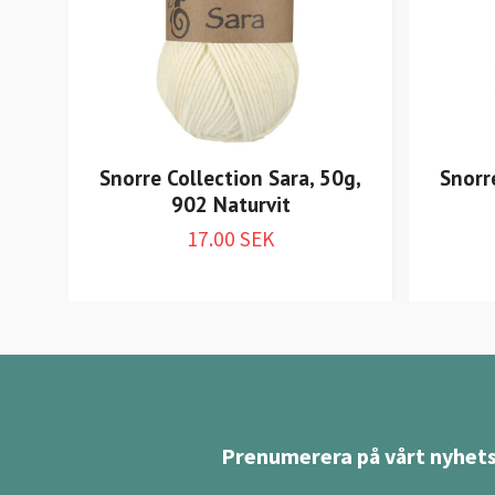
Snorre Collection Sara, 50g,
Snorr
902 Naturvit
17.00 SEK
Prenumerera på vårt nyhets