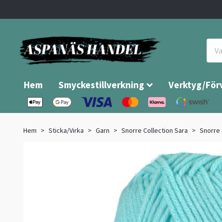
Hem
Smyckestillverkning
Verktyg/För
Hem
Sticka/Virka
Garn
Snorre Collection Sara
Snorre 