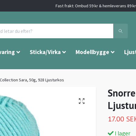
Fast frakt: Ombud 59 kr & hemleverans 89 kr 
varing
Sticka/Virka
Modellbygge
Ljus
Collection Sara, 50g, 928 Ljusturkos
Snorre
Ljustu
17.00 SE
I lager