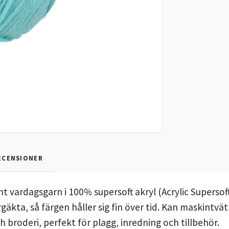
ECENSIONER
t vardagsgarn i 100% supersoft akryl (Acrylic Supersoft)
 färgäkta, så färgen håller sig fin över tid. Kan maskint
och broderi, perfekt för plagg, inredning och tillbehör.